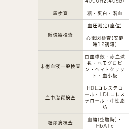
4000Hz(40db)
尿検査
糖・蛋白・潜血
血圧測定(座位)
循環器検査
心電図検査(安静
時12誘導)
白血球数・赤血球
数・ヘモグロビ
末梢血液一般検査
ン・ヘマトクリッ
ト・血小板
HDLコレステロ
ール・LDLコレス
血中脂質検査
テロール・中性脂
肪
血糖(空腹時)・
糖尿病検査
HbA1c