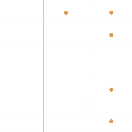
●
●
●
●
●