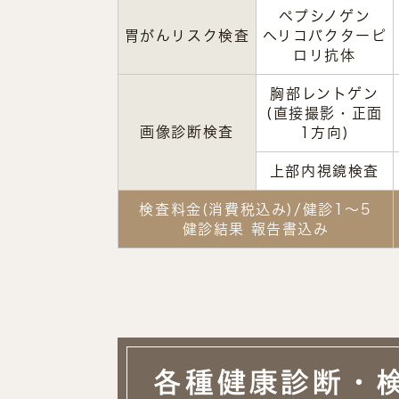
ペプシノゲン
胃がんリスク検査
ヘリコバクターピ
ロリ抗体
胸部レントゲン
(直接撮影・正面
画像診断検査
1方向)
上部内視鏡検査
検査料金(消費税込み)/健診1～5
健診結果 報告書込み
各種健康診断・