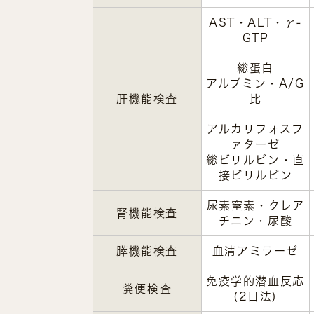
AST・ALT・γ-
GTP
総蛋白
アルブミン・A/G
肝機能検査
比
アルカリフォスフ
ァターゼ
総ビリルビン・直
接ビリルビン
尿素窒素・クレア
腎機能検査
チニン・尿酸
膵機能検査
血清アミラーゼ
免疫学的潜血反応
糞便検査
(2日法)